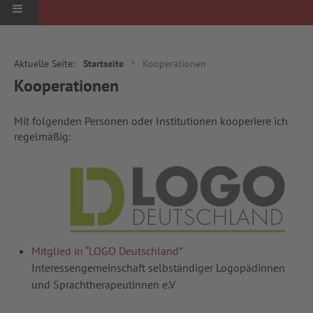
STARTSEITE
Aktuelle Seite:
Startseite
Kooperationen
PRAXIS
Kooperationen
REFERENZEN
Mit folgenden Personen oder Institutionen kooperiere ich
regelmäßig:
ZUR PERSON
KOOPERATIONEN
KONTAKT
Mitglied in “LOGO Deutschland”
ANFAHRT
Interessengemeinschaft selbständiger Logopädinnen
und Sprachtherapeutinnen e.V