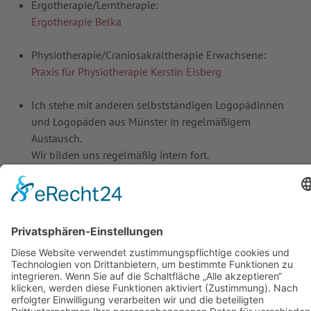
Ergotherapie/Lerntherapie:
Ergotherapie Belka
Physiotherapie/Craniosakraltherapie Erwachsene:
Praxis für Physiotherapie Kerstin Eisberg
Ich stehe mit anderen selbstständigen Logopädinnen
und Logopäden aus Münster in regelmäßigem
Austausch.
Wir bilden uns regelmäßig intern fort.
Suchen
...